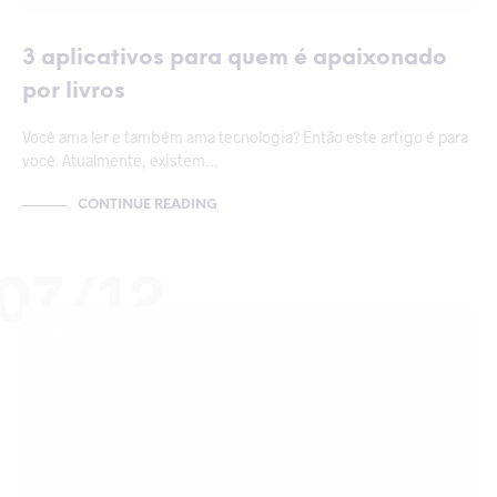
3 aplicativos para quem é apaixonado
por livros
Você ama ler e também ama tecnologia? Então este artigo é para
você. Atualmente, existem…
CONTINUE READING
07/12
IMPRENSA