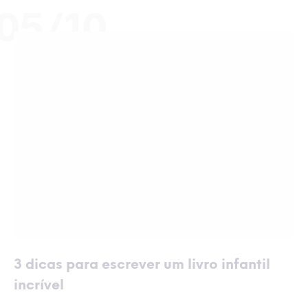
05/10
DICAS
3 dicas para escrever um livro infantil
incrível