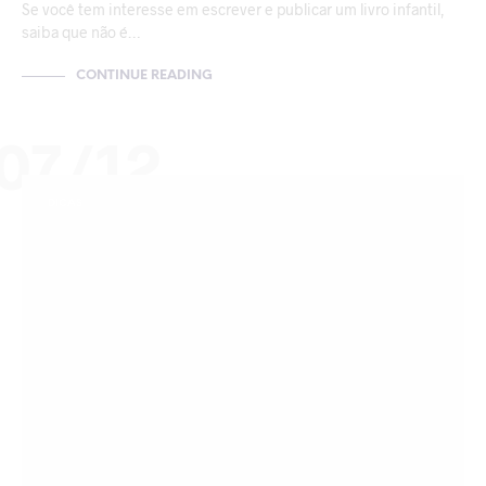
Se você tem interesse em escrever e publicar um livro infantil,
saiba que não é…
CONTINUE READING
07/12
DICAS