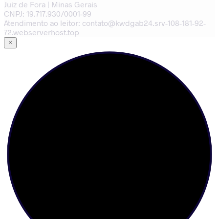
Juiz de Fora | Minas Gerais
CNPJ: 19.717.930/0001-99
Atendimento ao leitor: contato@kwdgab24.srv-108-181-92-
72.webserverhost.top
×