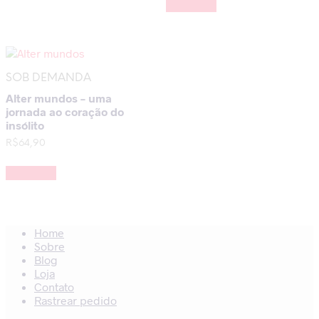
Leia mais
SOB DEMANDA
Alter mundos – uma
jornada ao coração do
insólito
R$
64,90
Leia mais
Home
Sobre
Blog
Loja
Contato
Rastrear pedido