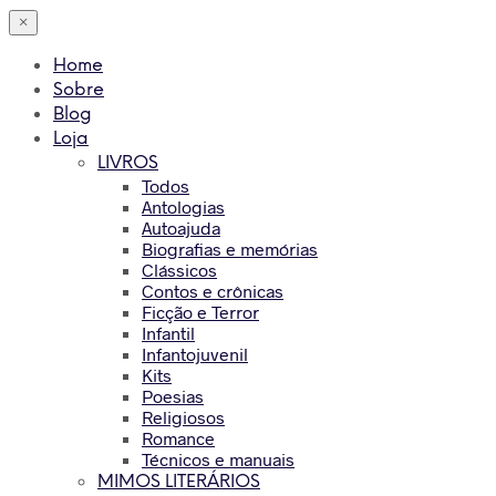
×
Home
Sobre
Blog
Loja
LIVROS
Todos
Antologias
Autoajuda
Biografias e memórias
Clássicos
Contos e crônicas
Ficção e Terror
Infantil
Infantojuvenil
Kits
Poesias
Religiosos
Romance
Técnicos e manuais
MIMOS LITERÁRIOS