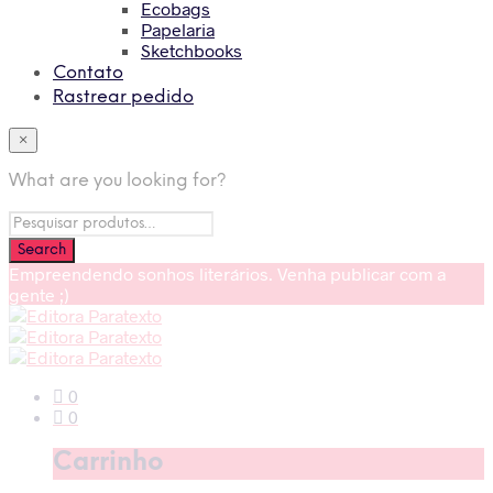
Ecobags
Papelaria
Sketchbooks
Contato
Rastrear pedido
×
What are you looking for?
Empreendendo sonhos literários. Venha publicar com a
gente ;)
0
0
Carrinho