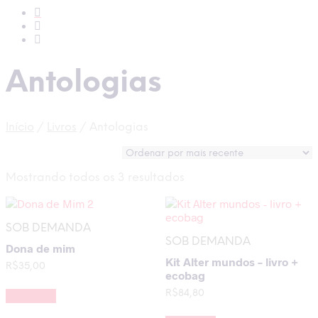
Antologias
Início
/
Livros
/
Antologias
Classificado
Mostrando todos os 3 resultados
por
mais
recente
SOB DEMANDA
SOB DEMANDA
Dona de mim
Kit Alter mundos – livro +
R$
35,00
ecobag
R$
84,80
Leia mais