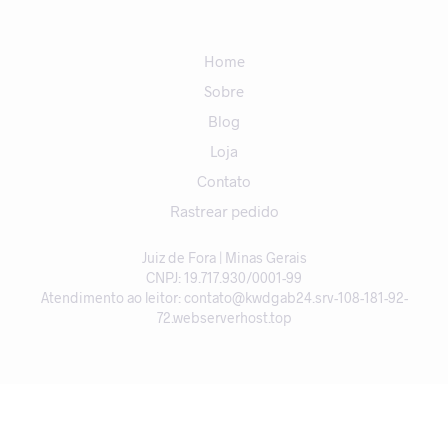
Home
Sobre
Blog
Loja
Contato
Rastrear pedido
Juiz de Fora | Minas Gerais
CNPJ: 19.717.930/0001-99
Atendimento ao leitor: contato@kwdgab24.srv-108-181-92-
72.webserverhost.top