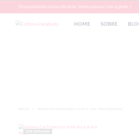
Empreendendo sonhos literários. Venha publicar com a gente ;)
HOME
SOBRE
BLO
INÍCIO
/
PRODUTOS MARCADOS COM A TAG “DISCOGRAFIA”
SOB DEMANDA