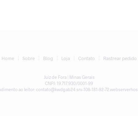
Home
Sobre
Blog
Loja
Contato
Rastrear pedido
Juiz de Fora | Minas Gerais
CNPJ: 19.717.930/0001-99
ndimento ao leitor: contato@kwdgab24.srv-108-181-92-72.webserverhost