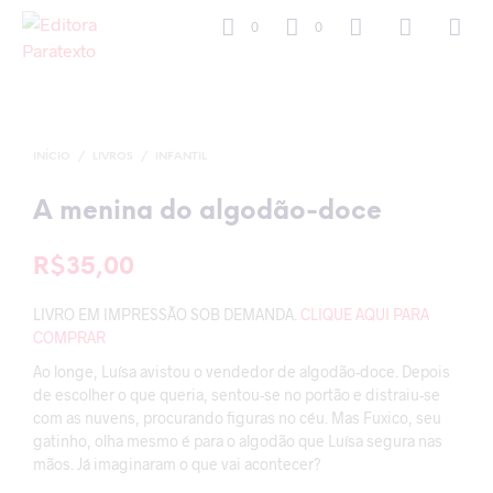
0
0
INÍCIO
/
LIVROS
/
INFANTIL
A menina do algodão-doce
R$
35,00
LIVRO EM IMPRESSÃO SOB DEMANDA.
CLIQUE AQUI PARA
COMPRAR
Ao longe, Luísa avistou o vendedor de algodão-doce. Depois
de escolher o que queria, sentou-se no portão e distraiu-se
com as nuvens, procurando figuras no céu. Mas Fuxico, seu
gatinho, olha mesmo é para o algodão que Luísa segura nas
mãos. Já imaginaram o que vai acontecer?